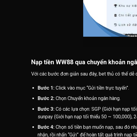
Nạp tiền WW88 qua chuyển khoản ng
Với các bước đơn giản sau đây, bet thủ có thể dễ
Bước 1:
Click vào mục “Gửi tiền trực tuyến”.
Bước 2:
Chọn Chuyển khoản ngân hàng.
Bước 3:
Có các lựa chọn: SGP (Giới hạn nạp tối
sunpay (Giới hạn nạp tối thiểu 50 ~ 100,000), 
Bước 4:
Chọn số tiền bạn muốn nạp, sau đó nhấ
nhận, rồi nhấn “Gửi” để hoàn tất quá trình nạp ti