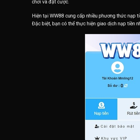
chơi và đặt cược.
Hiện tại WW88 cung cấp nhiều phương thức nạp tiền
Đặc biệt, bạn có thể thực hiện giao dịch nạp tiền 