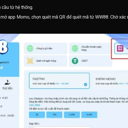
 cầu từ hệ thống.
> mở app Momo, chọn quét mã QR để quét mã từ WW88. Chờ xác nh