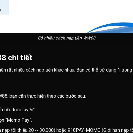
Có nhiều cách nạp tiền WW88
 chi tiết
iên rất nhiều cách nạp tiền khác nhau. Bạn có thể sử dụng 1 trong
W88, bạn cần thực hiện theo các bước sau:
tiền trực tuyến”.
họn “Momo Pay”.
 nạp tối thiểu 20 ~ 30,000) hoặc 918PAY-MOMO (Giới hạn nạp tối