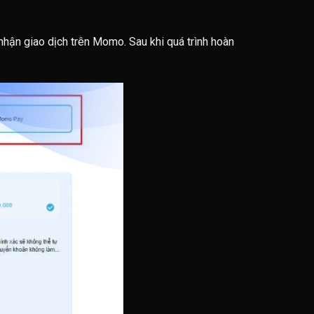
ận giao dịch trên Momo. Sau khi quá trình hoàn