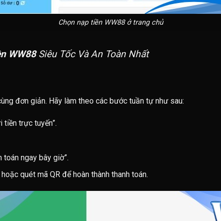
Chọn nạp tiền WW88 ở trang chủ
iền WW88
Siêu Tốc Và An Toàn Nhất
ng đơn giản. Hãy làm theo các bước tuần tự như sau:
tiền trực tuyến”.
 toán ngay bây giờ”.
hoặc quét mã QR để hoàn thành thanh toán.