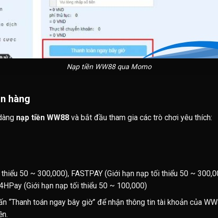
Nạp tiền WW88 qua Momo
ân hàng
 dàng
nạp tiền WW88
và bắt đầu tham gia các trò chơi yêu thích:
 thiểu 50 ~ 300,000), FASTPAY (Giới hạn nạp tối thiểu 50 ~ 300,0
24HPay (Giới hạn nạp tối thiểu 50 ~ 100,000)
n “Thanh toán ngay bây giờ” để nhận thông tin tài khoản của WW
ền.